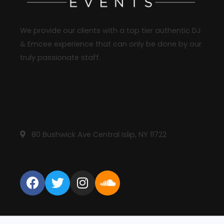
We provide our clients with a top tier authentic DJ
& Emcee experience that can only be done by our
truly passionate staff.
Reach Us
631-413-4987
info@trademarkdj.com
80 Bushwick Ave Central Islip, NY 11722
STAY CONNECTED